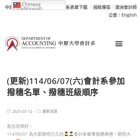
Chinese
中原大學
｜
學校行事曆
｜
會計系表單下載
｜
捐款專區
｜
澳洲會計師
(Traditional)
公會｜
English
(更新)114/06/07(六)會計系參加
撥穗名單、撥穗班級順序
2025-05-12
最新消息
各位同學好，
114/06/07 為大家期待已久的
會計系畢業撥穗典禮，期待大