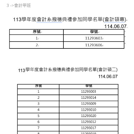
3 ->會計甲班