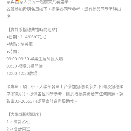
家與‍
家人共同一起前來共襄盛舉。
各班參加撥穗名單如下，提供各同學參考，請有參與同學準時出
席。
【
會計系撥穗典禮時間地點】
●日期 : 114/06/07(六)
●地點 : 培英廳
●時間 :
09:00-09:30 畢業生及師長入場
09:30 撥穗典禮開始
12:00-12:30散場
碩專班，碩士班，大學部各班上台參加撥穗順序(如下圖)及撥穗順
序(如影片)，提供各位同學參考，關於撥穗典禮若有任何問題，請
致電03-2655314或至會計系辦周助教。
【
大學部撥穗順序】
1-> 會計乙班
2 ->會計丙班