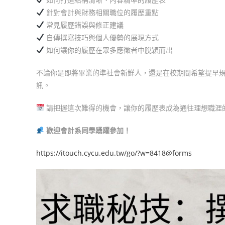
針對會計與財務相關職位的履歷重點
常見履歷錯誤與修正建議
自傳撰寫技巧與個人優勢的展現方式
如何讓你的履歷在眾多應徵者中脫穎而出
不論你是即將畢業的準社會新鮮人，還是在校期間希望提早
訊。
請把握這次難得的機會，讓你的履歷表成為通往理想職涯
歡迎會計系同學踴躍參加！
https://itouch.cycu.edu.tw/go/?w=8418@forms