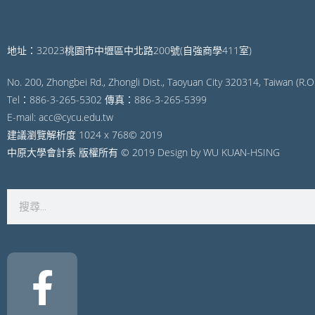
地址：32023桃園市中壢區中北路200號(自強商學411室)
No. 200, Zhongbei Rd., Zhongli Dist., Taoyuan City 320314, Taiwan (R.O.
Tel：886-3-265-5302 傳真：886-3-265-5399
E-mail: acc@cycu.edu.tw
建議瀏覽解析度 1024 x 768© 2019
中原大學會計系 版權所有 © 2019 Design by WU KUAN-HSING