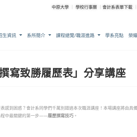
中原大學
｜
學校行事曆
｜
會計系表單下載
招生資訊
系所簡介
課程總覽/職涯進路
學系亮點
榮
秘技：撰寫致勝履歷表」分享講座
歷表感到困惑？會計系同學們千萬別錯過本次職涯講座！本場講座將由具
過程中最關鍵的第一步——
履歷撰寫技巧
。