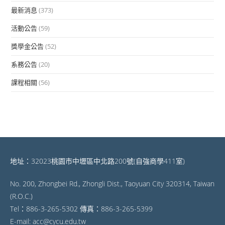
最新消息
(373)
活動公告
(59)
獎學金公告
(52)
系務公告
(20)
課程相關
(56)
地址：32023桃園市中壢區中北路200號(自強商學411室)
No. 200, Zhongbei Rd., Zhongli Dist., Taoyuan City 320314, Taiwan
(R.O.C.)
Tel：886-3-265-5302 傳真：886-3-265-5399
E-mail: acc@cycu.edu.tw