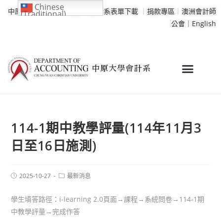
Chinese
中原大學
｜
學校行事曆
｜
會計系表單下載
｜
捐款專區
｜
澳洲會計師
(Traditional)
公會｜
English
114-1期中教學評量(114年11月3
日至16日施測)
2025-10-27
最新消息
學生填答路徑：i-learning 2.0頁面→課程→系統問卷→114-1期
中教學評量→完成作答