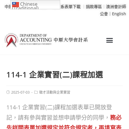
Chinese
中原大學
｜
學校行事曆
｜
會計系表單下載
｜
捐款專區
｜
澳洲會計師
(Traditional)
公會｜
English
114-1 企業實習(二)課程加選
2025-07-03
徵才活動與企業實習
114-1 企業實習(二)課程加選表單已開放登
記，請有參與實習並想申請學分的同學，
務必
先詳閱表單加選規定並符合規定者，再填寫表