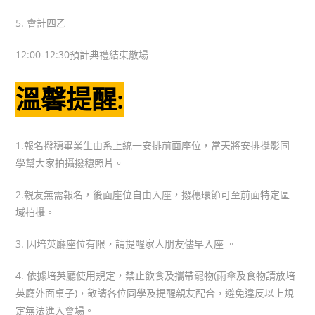
5. 會計四乙
12:00-12:30預計典禮結束散場
溫馨提醒:
1.報名撥穗畢業生由系上統一安排前面座位，當天將安排攝影同
學幫大家拍攝撥穗照片。
2.親友無需報名，後面座位自由入座，撥穗環節可至前面特定區
域拍攝。
3. 因培英廳座位有限，請提醒家人朋友儘早入座 。
4. 依據培英廳使用規定，禁止飲食及攜帶寵物(雨傘及食物請放培
英廳外面桌子)，敬請各位同學及提醒親友配合，避免違反以上規
定無法進入會場。