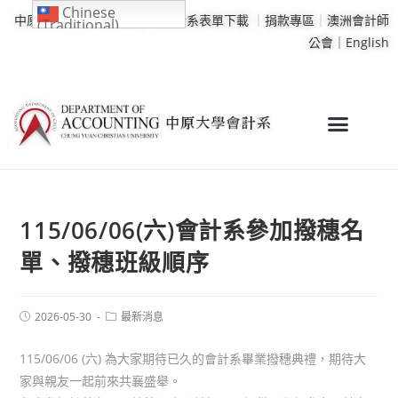
Chinese
中原大學
｜
學校行事曆
｜
會計系表單下載
｜
捐款專區
｜
澳洲會計師
(Traditional)
公會｜
English
115/06/06(六)會計系參加撥穗名
單、撥穗班級順序
2026-05-30
最新消息
115/06/06 (六) 為大家期待已久的會計系畢業撥穗典禮，期待大
家與‍親友一起前來共襄盛舉。