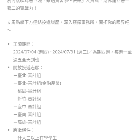
別再感嘆為暑已晚，錯過實習啦～快點加入資誠，幫你建立暑一
暑二的實戰力！
立馬點擊下方連結投遞履歷，深入窺探事務所，開拓你的眼界吧
～
工讀期間：
2024/07/04 (週四) ~2024/07/31 (週三)／為期四週，每週一至
週五全天到班
開放投遞志願：
－臺北-審計組
－臺北-審計組(金融產業)
－桃園-審計組
－新竹-審計組
－臺中-審計組
－臺南-審計組
－高雄-審計組
應徵條件：
－升大三以上在學學生