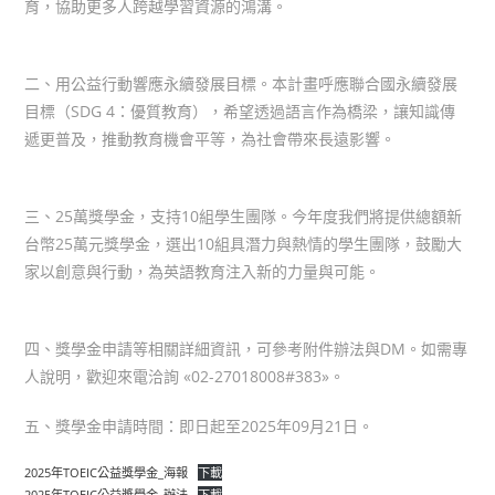
育，協助更多人跨越學習資源的鴻溝。
二、用公益行動響應永續發展目標。本計畫呼應聯合國永續發展
目標（SDG 4：優質教育），希望透過語言作為橋梁，讓知識傳
遞更普及，推動教育機會平等，為社會帶來長遠影響。
三、25萬獎學金，支持10組學生團隊。今年度我們將提供總額新
台幣25萬元獎學金，選出10組具潛力與熱情的學生團隊，鼓勵大
家以創意與行動，為英語教育注入新的力量與可能。
四、獎學金申請等相關詳細資訊，可參考附件辦法與DM。如需專
人說明，歡迎來電洽詢 «02-27018008#383»。
五、獎學金申請時間：即日起至2025年09月21日。
2025年TOEIC公益獎學金_海報
下載
2025年TOEIC公益獎學金_辦法
下載