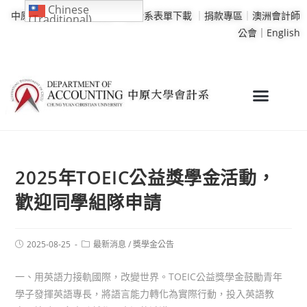
Chinese
中原大學
｜
學校行事曆
｜
會計系表單下載
｜
捐款專區
｜
澳洲會計師
(Traditional)
公會｜
English
2025年TOEIC公益獎學金活動，
歡迎同學組隊申請
2025-08-25
最新消息
/
獎學金公告
一、用英語力接軌國際，改變世界。TOEIC公益獎學金鼓勵青年
學子發揮英語專長，將語言能力轉化為實際行動，投入英語教