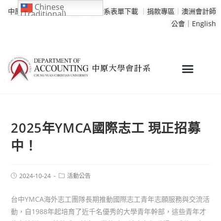
Chinese
中原大學
｜
學校行事曆
｜
會計系表單下載
｜
捐款專區
｜
澳洲會計師
(Traditional)
公會｜
English
2025年YMCA國際志工 現正招募
中！
2024-10-24
活動公告
台中YMCA海外志工團隊長期推動國際志工青年志願服務與交流活
動，自1988年起培育了近千名優秀的大學青年幹部，這些青年才