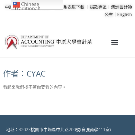
Chinese
中原大學
｜
學校行事曆
｜
會計系表單下載
｜
捐款專區
｜
澳洲會計師
(Traditional)
公會｜
English
作者：
CYAC
看起來我們找不著你要看的內容。
地址：32023桃園市中壢區中北路200號(自強商學411室)