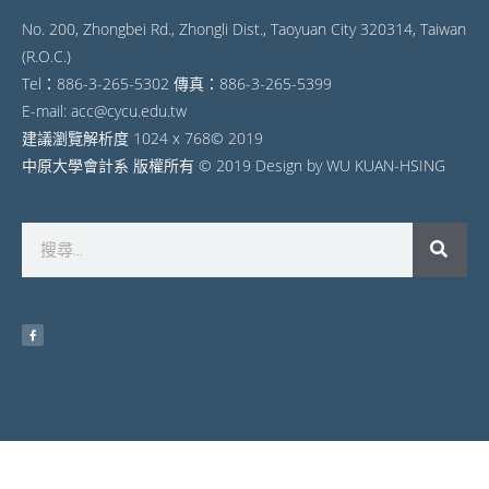
No. 200, Zhongbei Rd., Zhongli Dist., Taoyuan City 320314, Taiwan
(R.O.C.)
Tel：886-3-265-5302 傳真：886-3-265-5399
E-mail: acc@cycu.edu.tw
建議瀏覽解析度 1024 x 768© 2019
中原大學會計系 版權所有 © 2019 Design by WU KUAN-HSING