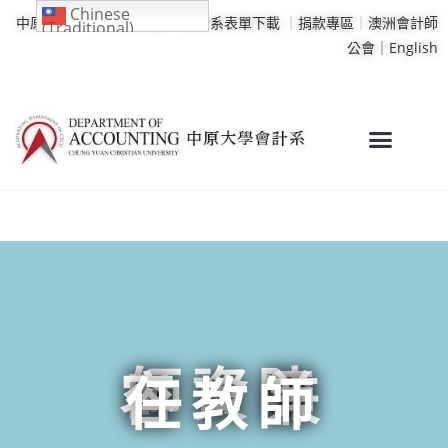
Chinese
中原大學
｜
學校行事曆
｜
會計系表單下載
｜
捐款專區
｜
澳洲會計師
(Traditional)
公會｜
English
師資陣
容 - 兼
任教師