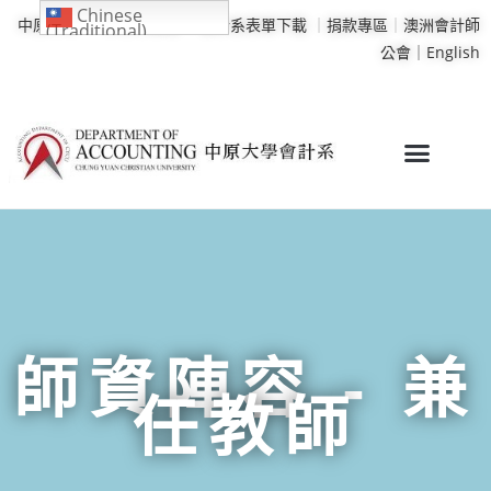
Chinese
中原大學
｜
學校行事曆
｜
會計系表單下載
｜
捐款專區
｜
澳洲會計師
(Traditional)
公會｜
English
師資陣容 - 兼
任教師