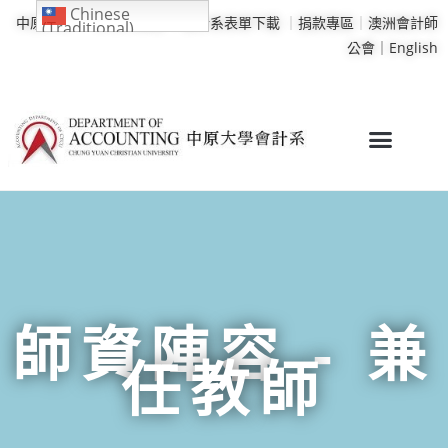
Chinese
中原大學
｜
學校行事曆
｜
會計系表單下載
｜
捐款專區
｜
澳洲會計師
(Traditional)
公會｜
English
師資陣容 - 兼
任教師