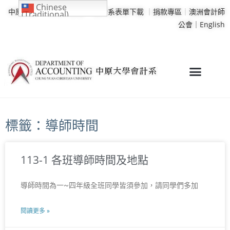
Chinese
中原大學
｜
學校行事曆
｜
會計系表單下載
｜
捐款專區
｜
澳洲會計師
(Traditional)
公會｜
English
標籤：導師時間
113-1 各班導師時間及地點
導師時間為一~四年級全班同學皆須參加，請同學們多加
閱讀更多 »