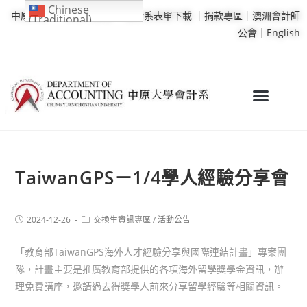
Chinese
中原大學
｜
學校行事曆
｜
會計系表單下載
｜
捐款專區
｜
澳洲會計師
(Traditional)
公會｜
English
TaiwanGPS－1/4學人經驗分享會
2024-12-26
交換生資訊專區
/
活動公告
「教育部TaiwanGPS海外人才經驗分享與國際連結計畫」專案團
隊，計畫主要是推廣教育部提供的各項海外留學獎學金資訊，辦
理免費講座，邀請過去得獎學人前來分享留學經驗等相關資訊。