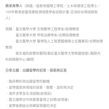
蔡承育學人
（英國／倫敦帝國理工學院／土木與環境工程博士／
108年教育部臺灣重點領域獎學金試辦計畫-亞洲矽谷領域錄取
人）
現職：臺北醫學大學 生物醫學工程學系/助理教授
臺北醫學大學 呼吸治療學系/合聘助理教授
臺北醫學大學 醫學院人工智慧醫療碩士在職專班/合聘助理
教授
衛生福利部雙和醫院(委託臺北醫學大學興建經營)-胸腔內
科與睡眠中心/顧問
分享主題：出國留學的初衷、探索與反思
．臨床轉折與出國留學的動機
．留學國家與領域的探索、聯繫、波折與決定
．海外求學及生活經驗(疫情前)
．建立國際合作與嘉惠臺灣之目標(疫情後)
．留學後期返台與續留英國的決定