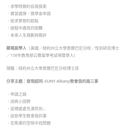
．求學時期的自我探索
．實習選擇、獎學金申請
．追求夢想的起點
．過程中遇見的困難
．未來人生規劃與期許
鄭珮宸學人
（美國／紐約州立大學奧爾巴尼分校／性別研究博士
／108年教育部公費留學考試得獎學人）
現職：紐約州立大學奧爾巴尼分校博士班
分享主題：發現認同–SUNY Albany教會我的兩三事
．申請之路
．諮商小田野
．這裡處處充滿性別…
．這些學生敎會我的事
．在焦慮的空隙中找問題