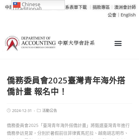
Chinese
中原大學
｜
學校行事曆
｜
會計系表單下載
｜
捐款專區
｜
澳洲會計師
(Traditional)
公會｜
English
僑務委員會2025臺灣青年海外搭
僑計畫 報名中！
2024-12-31
活動公告
僑務委員會2025「臺灣青年海外搭僑計畫」將甄選臺灣青年進行
僑務參訪見習，分別於暑假前往菲律賓馬尼拉、越南胡志明市、