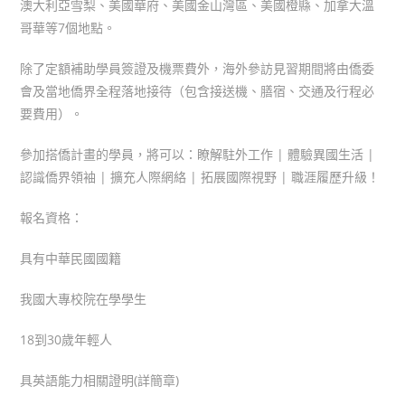
澳大利亞雪梨、美國華府、美國金山灣區、美國橙縣、加拿大溫
哥華等7個地點。
除了定額補助學員簽證及機票費外，海外參訪見習期間將由僑委
會及當地僑界全程落地接待（包含接送機、膳宿、交通及行程必
要費用）。
參加搭僑計畫的學員，將可以：瞭解駐外工作 | 體驗異國生活 |
認識僑界領袖 | 擴充人際網絡 | 拓展國際視野 | 職涯履歷升級！
報名資格：
具有中華民國國籍
我國大專校院在學學生
18到30歲年輕人
具英語能力相關證明(詳簡章)