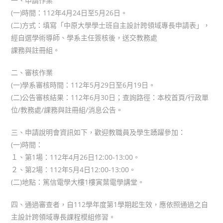
一、申請作業
(一)時間：112年4月24日至5月26日。
(二)方式：填寫「中原大學學士班自主設計跨領域專長申請表」，
經自選學術導師、學系主任簽核後，送交教務處
課務與註冊組。
二、審核作業
(一)學系審核時間：112年5月29日至6月19日。
(二)公告審核結果：112年6月30日；查詢路徑：本校首頁/行政單
位/教務處/課務與註冊組/消息公告。
三、申請說明會資訊如下，歡迎教職員及學生踴躍參加：
(一)時間：
１、第1場：112年4月26日12:00-13:00。
２、第2場：112年5月4日12:00-13:00。
(二)地點：篤信電學大樓1樓寅葉電學講堂。
四、通過審查者，自112學年度第1學期起生效，應依照通過之自
主設計跨領域專長課程模組修習。