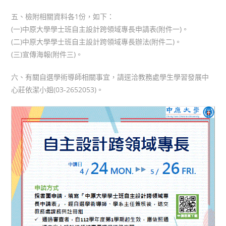
五、檢附相關資料各1份，如下：
(一)中原大學學士班自主設計跨領域專長申請表(附件一)。
(二)中原大學學士班自主設計跨領域專長辦法(附件二)。
(三)宣傳海報(附件三)。
六、有關自選學術導師相關事宜，請逕洽教務處學生學習發展中
心莊依潔小姐(03-2652053)。