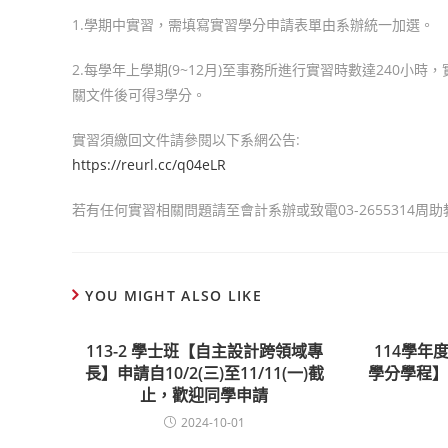
1.學期中實習，需填寫實習學分申請表單由系辦統一加選。
2.每學年上學期(9~12月)至事務所進行實習時數達240
關文件後可得3學分。
實習須繳回文件請參閱以下系網公告:
https://reurl.cc/q04eLR
若有任何實習相關問題請至會計系辦或致電03-2655314周
YOU MIGHT ALSO LIKE
113-2 學士班【自主設計跨領域專
114學年
長】申請自10/2(三)至11/11(一)截
學分學程
止，歡迎同學申請
2024-10-01