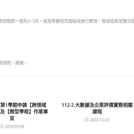
小時，實習期間一周約2~3天，或是寒暑假至國稅局進行實習，實習結束並繳交
助教詢問，謝謝。
度第1學期申請【跨領域
112-2 大數據及企業評價實務相關
】及【微型學程】作業事
課程
宜
2023-12-22
2025-03-06