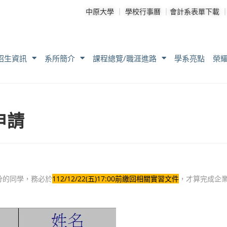
中原大學
｜
學校行事曆
｜
會計系表單下載
招生資訊
系所簡介
課程總覽/職涯進路
學系亮點
榮
申請
學分的同學，務必於
112/12/22(五)17:00前繳回相關實習文件
，才算完成企