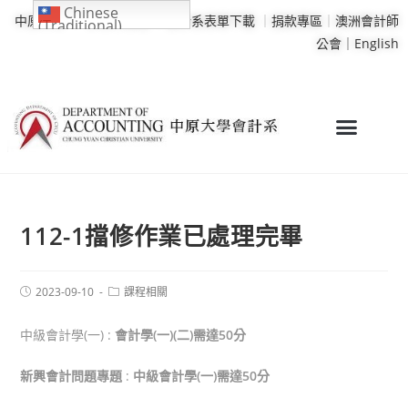
Chinese
中原大學
｜
學校行事曆
｜
會計系表單下載
｜
捐款專區
｜
澳洲會計師
(Traditional)
公會｜
English
112-1擋修作業已處理完畢
2023-09-10
課程相關
中級會計學(一) :
會計學(一)(二)需達50分
新興會計問題專題
:
中級會計學(一)需達50分