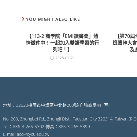
YOU MIGHT ALSO LIKE
【113-2 商學院「EMI讀書會」熱
【第70
情徵件中！一起加入雙語學習的行
班體幹大
列吧！】
及
2025-02-21
地址：32023桃園市中壢區中北路200號(自強商學411室)
No. 200, Zhongbei Rd., Zhongli Dist., Taoyuan City 320314, Taiwan (R.O.
Tel：886-3-265-5302 傳真：886-3-265-5399
E-mail: acc@cycu.edu.tw