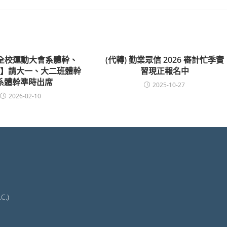
屆全校運動大會系體幹、
(代轉) 勤業眾信 2026 審計忙季實
會】請大一、大二班體幹
習現正報名中
系體幹準時出席
2025-10-27
2026-02-10
C.)