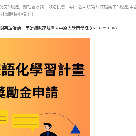
關英文的活動 (如社團演講、歌唱比賽…等)，皆可填寫附件檔案中的活動申
及社團踴躍申請！！
語活動，申請補助來囉!!! – 中原大學商學院 (cycu.edu.tw)