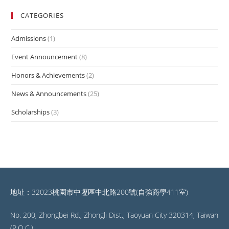
CATEGORIES
Admissions
(1)
Event Announcement
(8)
Honors & Achievements
(2)
News & Announcements
(25)
Scholarships
(3)
地址：32023桃園市中壢區中北路200號(自強商學411室)
No. 200, Zhongbei Rd., Zhongli Dist., Taoyuan City 320314, Taiwan
(R.O.C.)