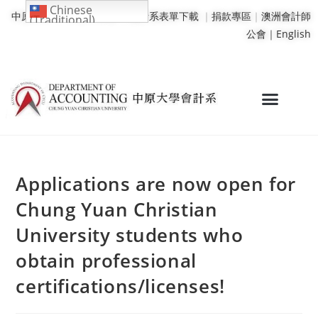
Chinese
中原大學
｜
學校行事曆
｜
會計系表單下載
｜
捐款專區
｜
澳洲會計師
(Traditional)
公會｜
English
Applications are now open for
Chung Yuan Christian
University students who
obtain professional
certifications/licenses!