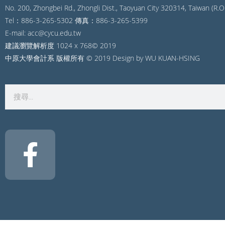
No. 200, Zhongbei Rd., Zhongli Dist., Taoyuan City 320314, Taiwan (R.O.
Tel：886-3-265-5302 傳真：886-3-265-5399
E-mail: acc@cycu.edu.tw
建議瀏覽解析度 1024 x 768© 2019
中原大學會計系 版權所有 © 2019 Design by WU KUAN-HSING